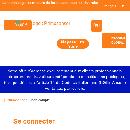
La technologie de mesure de force dans toute sa diversité
Français
0
0,00
€
Vers la boutique allemande
Vers la boutique anglaise
PROGRAMM
Magasin en
GLOBAL
ligne
Notre offre s'adresse exclusivement aux clients professionnels,
entrepreneurs, travailleurs indépendants et institutions publiques,
tels que définis à l'article 14 du Code civil allemand (BGB). Aucune
vente aux particuliers.
Primosensor
> Mon compte
Se connecter