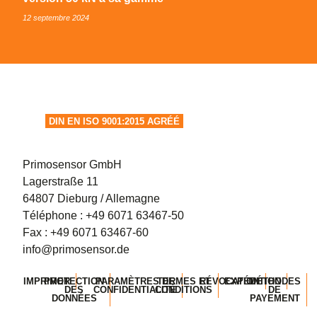
12 septembre 2024
DIN EN ISO 9001:2015 AGRÉÉ
Primosensor GmbH
Lagerstraße 11
64807 Dieburg / Allemagne
Téléphone :
+49 6071 63467-50
Fax : +49 6071 63467-60
info@primosensor.de
IMPRIMER
PROTECTION
PARAMÈTRES DE
TERMES ET
RÉVOCATION
EXPÉDITION
MÉTHODES
DES
CONFIDENTIALITÉ
CONDITIONS
DE
DONNÉES
PAYEMENT