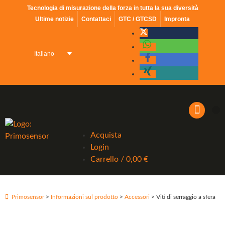
Tecnologia di misurazione della forza in tutta la sua diversità
Ultime notizie
Contattaci
GTC / GTCSD
Impronta
Italiano
Acquista
Login
Carrello
/
0,00
€
INFORMAZIONI SUL PR
Primosensor
>
Informazioni sul prodotto
>
Accessori
> Viti di serraggio a sfera