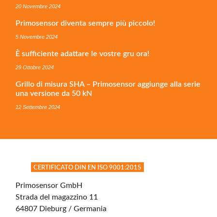
20 Novembre 2024
Primosensor diventa sempre più piccolo!
5 Novembre 2024
È sufficiente adattare le vostre gru ora!
29 Ottobre 2024
Grillo di misura SHA – Primosensor aggiunge alla serie
una versione da 50 kN
12 Settembre 2024
CERTIFICATO DIN EN ISO 9001:2015
Primosensor GmbH
Strada del magazzino 11
64807 Dieburg / Germania