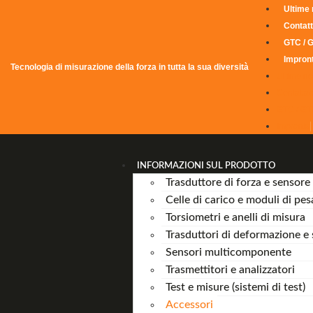
Ultime 
Contatt
GTC / 
Impron
Tecnologia di misurazione della forza in tutta la sua diversità
Ultime no
Contattac
GTC / G
Impronta
INFORMAZIONI SUL PRODOTTO
Trasduttore di forza e sensore 
Celle di carico e moduli di pes
Torsiometri e anelli di misura
Trasduttori di deformazione e 
Sensori multicomponente
Trasmettitori e analizzatori
Test e misure (sistemi di test)
Accessori