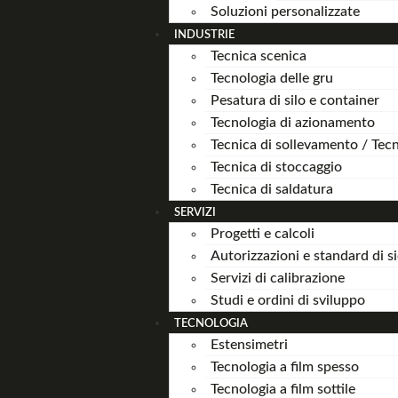
Soluzioni personalizzate
INDUSTRIE
Tecnica scenica
Tecnologia delle gru
Pesatura di silo e container
Tecnologia di azionamento
Tecnica di sollevamento / Tecn
Tecnica di stoccaggio
Tecnica di saldatura
SERVIZI
Progetti e calcoli
Autorizzazioni e standard di s
Servizi di calibrazione
Studi e ordini di sviluppo
TECNOLOGIA
Estensimetri
Tecnologia a film spesso
Tecnologia a film sottile