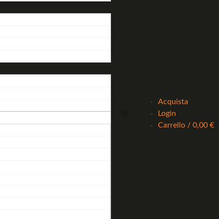
Acquista
Login
Carrello
/
0,00
€