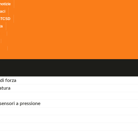
notizie
aci
GTCSD
ta
tizie
i
TCSD
di forza
atura
sensori a pressione