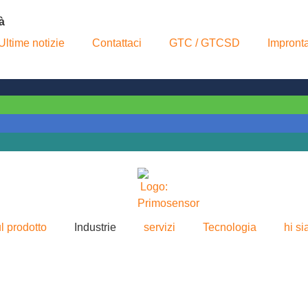
à
Ultime notizie
Contattaci
GTC / GTCSD
Impront
l prodotto
Industrie
servizi
Tecnologia
hi s