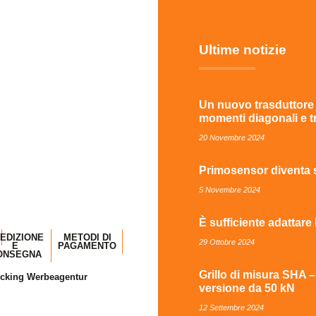
Ultime notizie
Un nuovo trasduttore d
momenti diagonali e tr
20 Novembre 2024
Primosensor diventa 
5 Novembre 2024
È sufficiente adattare 
EDIZIONE
METODI DI
29 Ottobre 2024
E
PAGAMENTO
ONSEGNA
Grillo di misura SHA 
Lecking Werbeagentur
versione da 50 kN
12 Settembre 2024