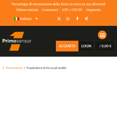
Tecnologia di misurazione della forza in tutta la sua diversità
Ultime notizie
Contattaci
GTC / GTCSD
Impronta
Italiano
ACQUISTA
LOGIN
/
0,00
€
INFORMAZIONI S
Primosensor
> Trasduttore di forza ad anello