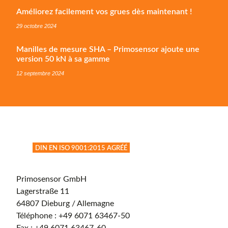
Améliorez facilement vos grues dès maintenant !
29 octobre 2024
Manilles de mesure SHA – Primosensor ajoute une
version 50 kN à sa gamme
12 septembre 2024
DIN EN ISO 9001:2015 AGRÉÉ
Primosensor GmbH
Lagerstraße 11
64807 Dieburg / Allemagne
Téléphone :
+49 6071 63467-50
Fax : +49 6071 63467-60