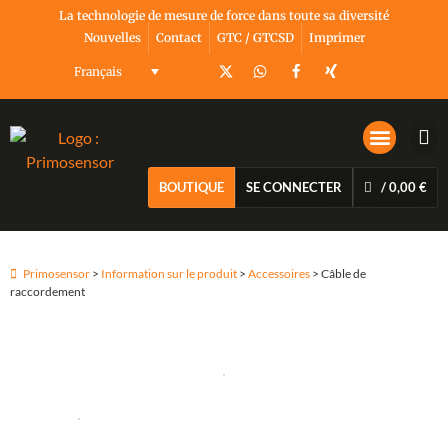
La technologie de mesure de force dans toute sa diversité
Nouvelles
Contact
GTC / GTCSD
Imprimer
Français
BOUTIQUE
SE CONNECTER
/
0,00
€
Primosensor
>
Information sur le produit
>
Accessoires
> Câble de
raccordement