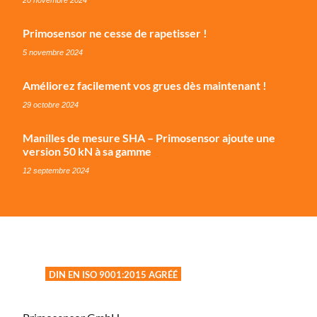
Primosensor ne cesse de rapetisser !
5 novembre 2024
Améliorez facilement vos grues dès maintenant !
29 octobre 2024
Manilles de mesure SHA – Primosensor ajoute une
version 50 kN à sa gamme
12 septembre 2024
DIN EN ISO 9001:2015 AGRÉÉ