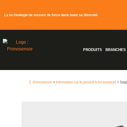
La technologie de mesure de force dans toute sa diversité
PRODUITS
BRANCHES
Primosensor
>
Information sur le produit
>
Accessoires
> Supp