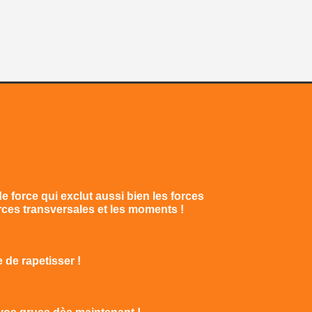
 force qui exclut aussi bien les forces
rces transversales et les moments !
de rapetisser !