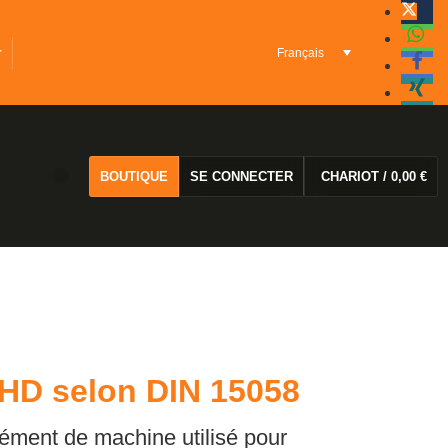
r
Français
BOUTIQUE
SE CONNECTER
CHARIOT
/
0,00
€
AHD selon DIN 15058
lément de machine utilisé pour