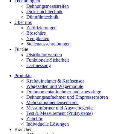
Technologien
Dehnungsmessstreifen
Dickschichttechnik
Dünnfilmtechnik
Über uns
Zertifizierungen
Broschüre
Neuigkeiten
Stellenausschreibungen
Für Sie
Distributor werden
Funktionale Sicherheit
Lastmessung
Produkte
Kraftaufnehmer & Kraftsensor
Wägezellen und Wägemodule
Drehmomentaufnehmer und -messringe
Dehnungsaufnehmer und Einpresssensoren
Mehrkomponentensensoren
Messumformer und Auswertegeräte
Test & Measurement (Prüfsysteme)
Zubehör
Individuelle Lösungen
Branchen