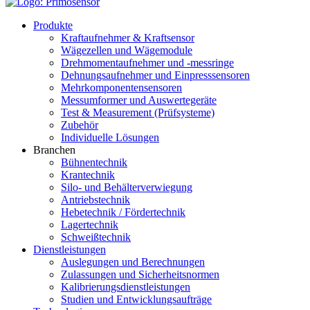
Produkte
Kraftaufnehmer & Kraftsensor
Wägezellen und Wägemodule
Drehmomentaufnehmer und -messringe
Dehnungsaufnehmer und Einpresssensoren
Mehrkomponentensensoren
Messumformer und Auswertegeräte
Test & Measurement (Prüfsysteme)
Zubehör
Individuelle Lösungen
Branchen
Bühnentechnik
Krantechnik
Silo- und Behälterverwiegung
Antriebstechnik
Hebetechnik / Fördertechnik
Lagertechnik
Schweißtechnik
Dienstleistungen
Auslegungen und Berechnungen
Zulassungen und Sicherheitsnormen
Kalibrierungsdienstleistungen
Studien und Entwicklungsaufträge