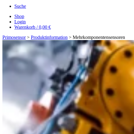
Suche
Shop
Login
Warenkorb
/
0,00
€
Primosensor
>
Produktinformation
> Mehrkomponentensensoren