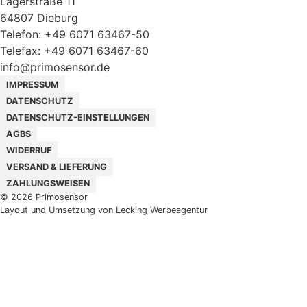
Lagerstraße 11
64807
Dieburg
Telefon:
+49 6071 63467-50
Telefax:
+49 6071 63467-60
info@primosensor.de
IMPRESSUM
DATENSCHUTZ
DATENSCHUTZ-EINSTELLUNGEN
AGBS
WIDERRUF
VERSAND & LIEFERUNG
ZAHLUNGSWEISEN
© 2026 Primosensor
Layout und Umsetzung von Lecking Werbeagentur
Neuigkeiten
Ein neuer Kraftaufnehmer, der sowohl diagonal wirkende als
auch Querkräfte und Momente ausschließt!
20. November 2024