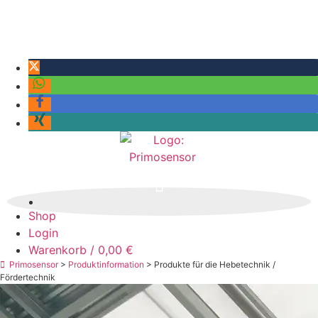
Inhalt
Kraftmesstechnik in ihrer ganzen Vielfalt
springen
Neuigkeiten
Kontakt
AGB / AVLB
Impressum
Deutsch
Shop
Login
Warenkorb
/
0,00
€
Primosensor
>
Produktinformation
> Produkte für die Hebetechnik /
Fördertechnik