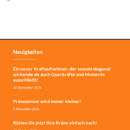
Neuigkeiten
Ein neuer Kraftaufnehmer, der sowohl diagonal
wirkende als auch Querkräfte und Momente
ausschließt!
20. November 2024
Primosensor wird immer kleiner!
5. November 2024
Rüsten Sie jetzt Ihre Kräne einfach nach!