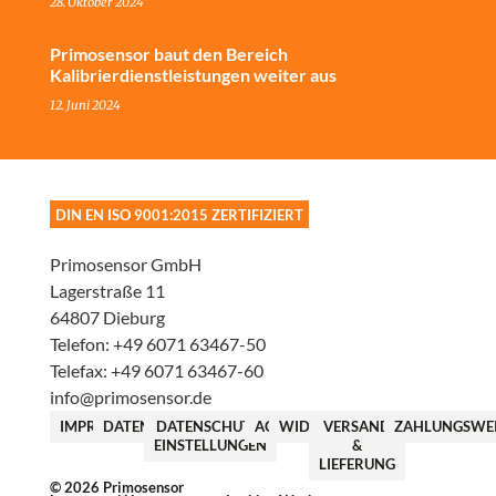
28. Oktober 2024
Primosensor baut den Bereich
Kalibrierdienstleistungen weiter aus
12. Juni 2024
DIN EN ISO 9001:2015 ZERTIFIZIERT
Primosensor GmbH
Lagerstraße 11
64807
Dieburg
Telefon:
+49 6071 63467-50
Telefax:
+49 6071 63467-60
info@primosensor.de
IMPRESSUM
DATENSCHUTZ
DATENSCHUTZ-
AGBS
WIDERRUF
VERSAND
ZAHLUNGSWE
EINSTELLUNGEN
&
LIEFERUNG
© 2026 Primosensor